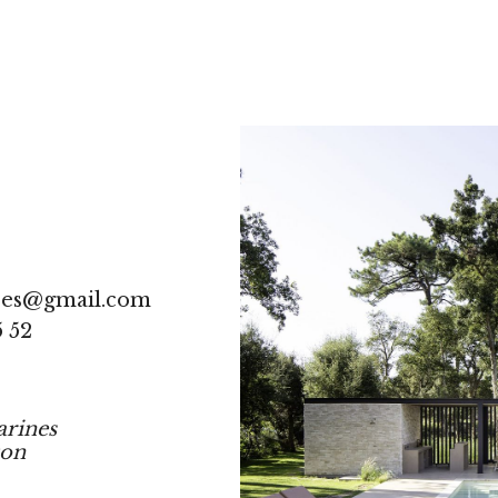
res@gmail.com
5 52
arines
ton