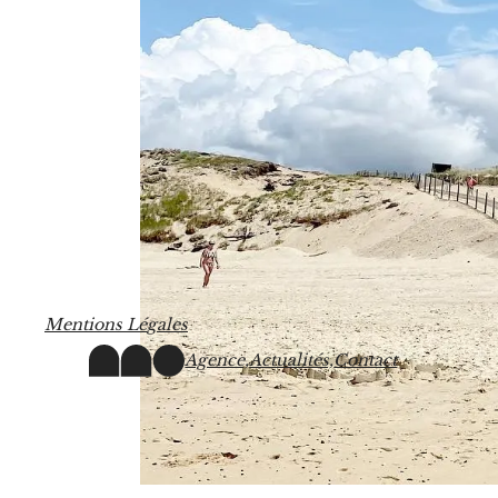
M
e
n
t
i
o
n
s
L
é
g
a
l
e
s
Agence,
Actualités,
Contact