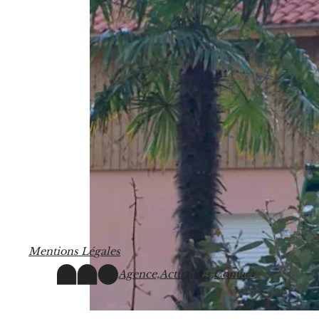
M
e
n
t
i
o
n
s
L
é
g
a
l
e
s
Agence,
Actualités,
Contact