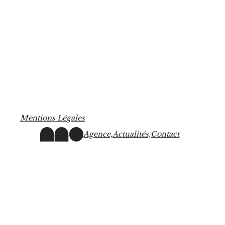
M
e
n
t
i
o
n
s
L
é
g
a
l
e
s
Agence,
Actualités,
Contact