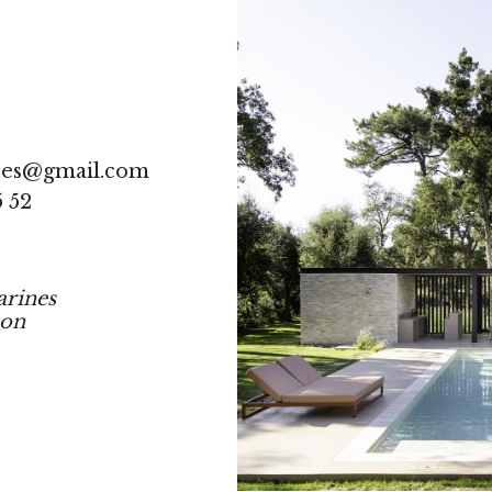
res@gmail.com
5 52
arines
ton