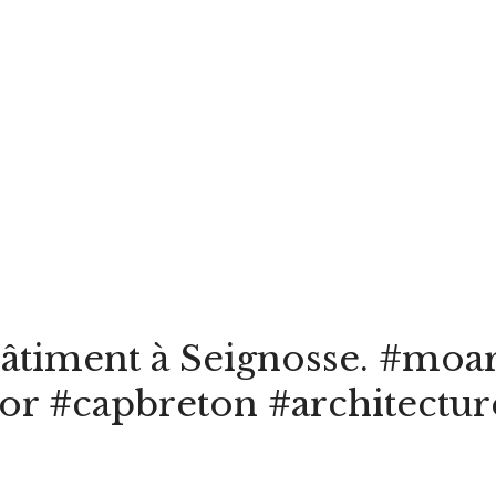
bâtiment à Seignosse. #moar
or #capbreton #architectu