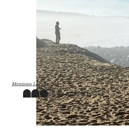
M
e
n
t
i
o
n
s
L
é
g
a
l
e
s
Agence,
Actualités,
Contact