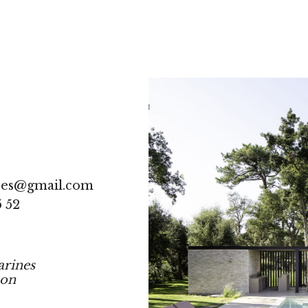
res@gmail.com
5 52
arines
ton