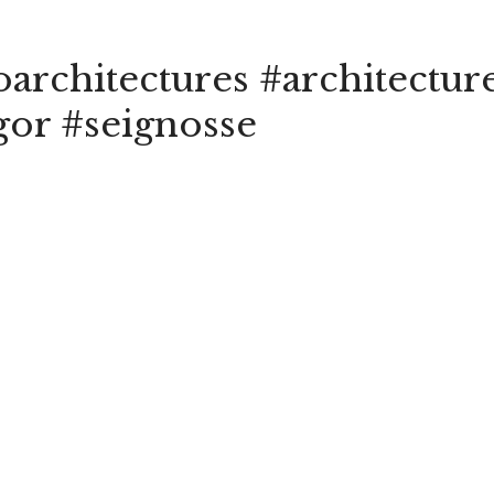
oarchitectures #architectu
gor #seignosse