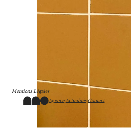
M
e
n
t
i
o
n
s
L
é
g
a
l
e
s
Agence,
Actualités,
Contact