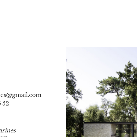
res@gmail.com
5 52
arines
ton