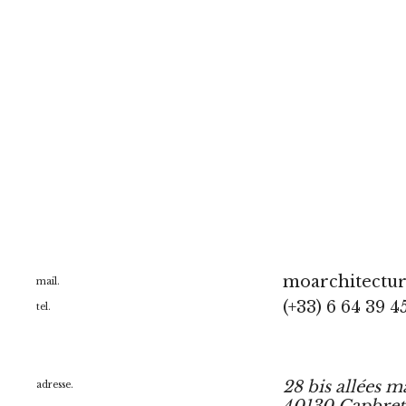
moarchitectu
mail.
(+33) 6 64 39 4
tel.
28 bis allées m
adresse.
40130 Capbre