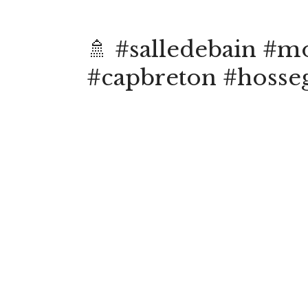
🚿 #salledebain #m
#capbreton #hosse