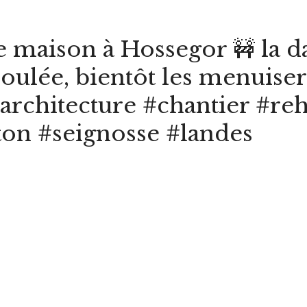
e maison à Hossegor 🚧 la da
coulée, bientôt les menuise
rchitecture #chantier #reh
on #seignosse #landes