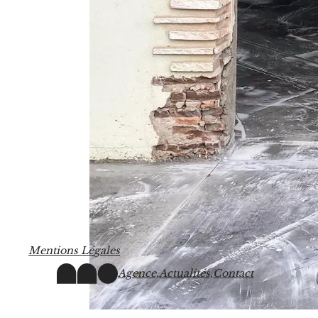
M
e
n
t
i
o
n
s
L
é
g
a
l
e
s
Agence,
Actualités,
Contact