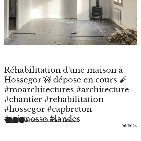
Réhabilitation d’une maison à
Hossegor 🚧 dépose en cours 🧨
#moarchitectures #architecture
#chantier #rehabilitation
#hossegor #capbreton
#seignosse #landes
Agence,
Actualités,
Contact
06/2024