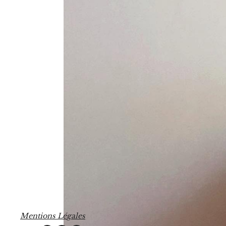
M
e
n
t
i
o
n
s
L
é
g
a
l
e
s