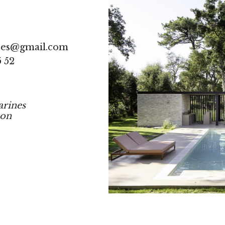
res@gmail.com
5 52
arines
ton