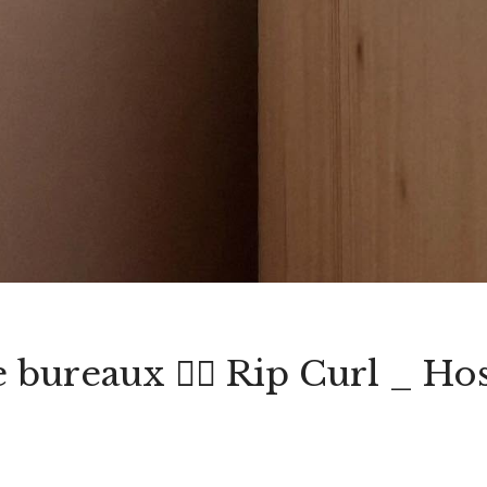
ureaux 🏄‍♂️ Rip Curl _ Ho