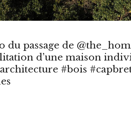
to du passage de @the_hom
litation d’une maison indiv
architecture #bois #capbr
des