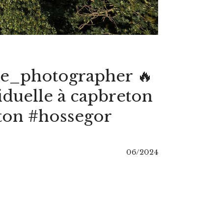
e_photographer 🔥
iduelle à capbreton
eton #hossegor
06/2024