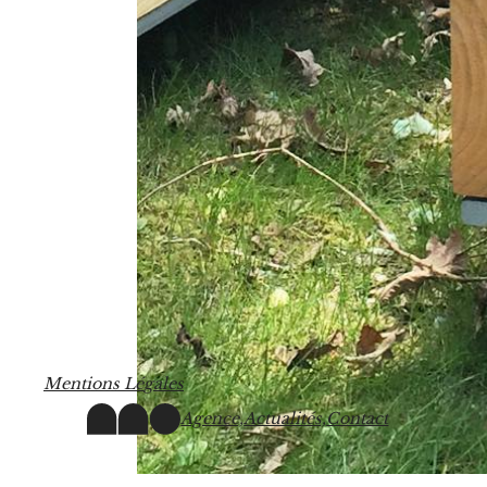
M
e
n
t
i
o
n
s
L
é
g
a
l
e
s
Agence,
Actualités,
Contact