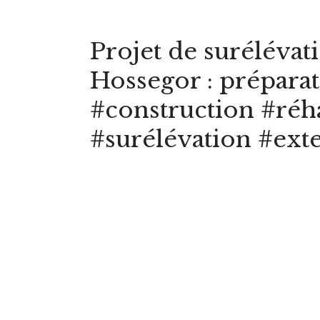
Projet de surélévat
Hossegor : prépara
#construction #réh
#surélévation #ext