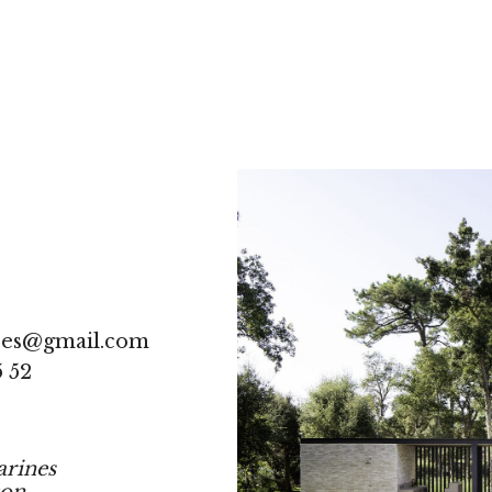
res@gmail.com
5 52
arines
ton