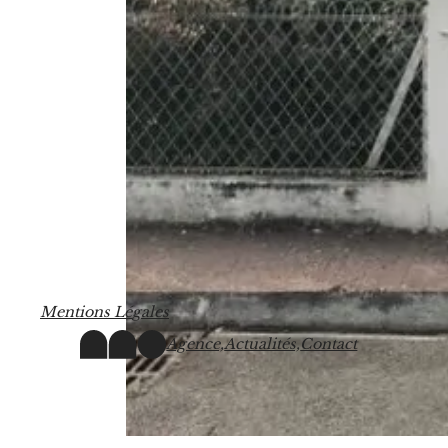
M
e
n
t
i
o
n
s
L
é
g
a
l
e
s
Agence,
Actualités,
Contact