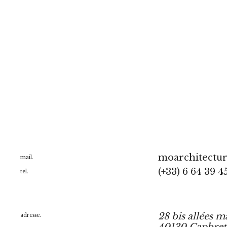
moarchitectu
mail.
(+33) 6 64 39 4
tel.
28 bis allées m
adresse.
40130 Capbre