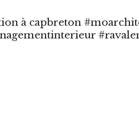
ation à capbreton #moarchit
nagementinterieur #ravale