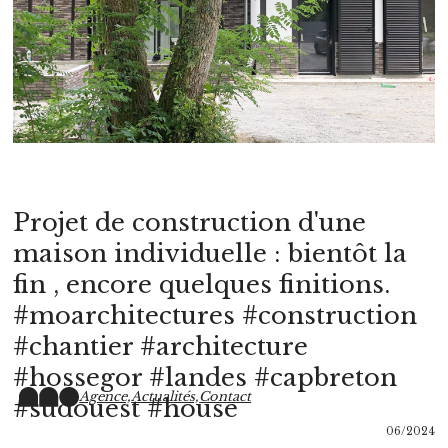
Projet de construction d'une
maison individuelle : bientôt la
fin , encore quelques finitions.
#moarchitectures #construction
#chantier #architecture
#hossegor #landes #capbreton
Agence,
Actualités,
Contact
#sudouest #house
06/2024