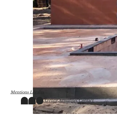
M
e
n
t
i
o
n
s
L
é
g
a
l
e
s
Agence,
Actualités,
Contact