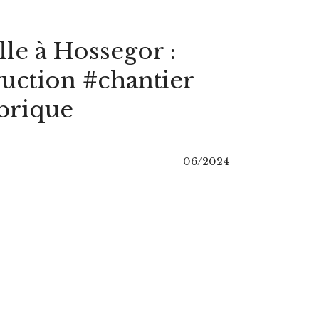
le à Hossegor :
ruction #chantier
brique
06/2024