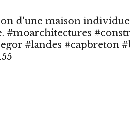
ion d'une maison individuel
e. #moarchitectures #const
segor #landes #capbreton #
155