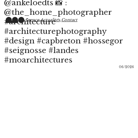
@ankeloedts 📸 :
@the_home_photographer
#architecture
Agence,
Actualités,
Contact
#architecturephotography
#design #capbreton #hossegor
#seignosse #landes
#moarchitectures
06/2026