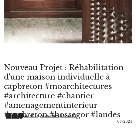
Nouveau Projet : Réhabilitation
d'une maison individuelle à
capbreton #moarchitectures
#architecture #chantier
#amenagementinterieur
#capbreton #hossegor #landes
Agence,
Actualités,
Contact
06/2024