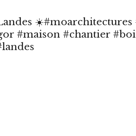
Landes ☀️#moarchitectures 
or #maison #chantier #boi
#landes