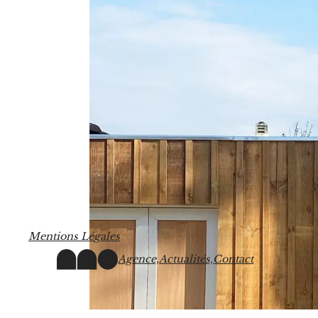
M
e
n
t
i
o
n
s
L
é
g
a
l
e
s
Agence,
Actualités,
Contact