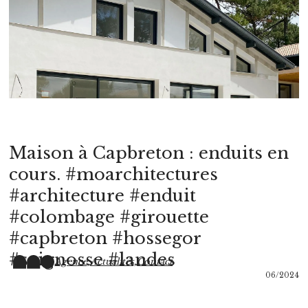
Maison à Capbreton : enduits en
cours. #moarchitectures
#architecture #enduit
#colombage #girouette
#capbreton #hossegor
#seignosse #landes
Agence,
Actualités,
Contact
06/2024