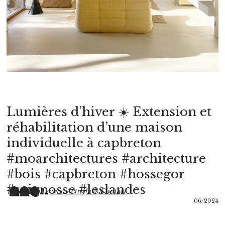
Lumières d’hiver ☀️ Extension et
réhabilitation d’une maison
individuelle à capbreton
#moarchitectures #architecture
#bois #capbreton #hossegor
#seignosse #leslandes
Agence,
Actualités,
Contact
06/2024