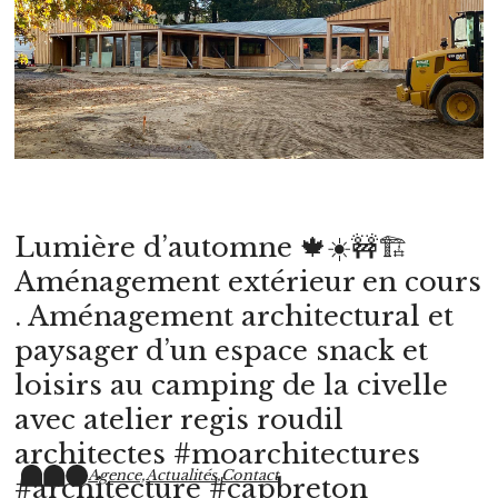
Lumière d’automne 🍁☀️🚧🏗
Aménagement extérieur en cours
. Aménagement architectural et
paysager d’un espace snack et
loisirs au camping de la civelle
avec atelier regis roudil
architectes #moarchitectures
Agence,
Actualités,
Contact
#architecture #capbreton