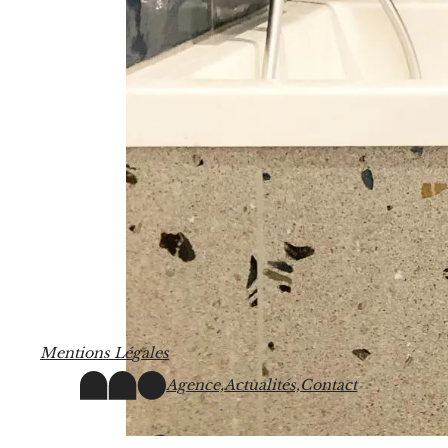
M
e
n
t
i
o
n
s
L
é
g
a
l
e
s
Agence,
Actualités,
Contact