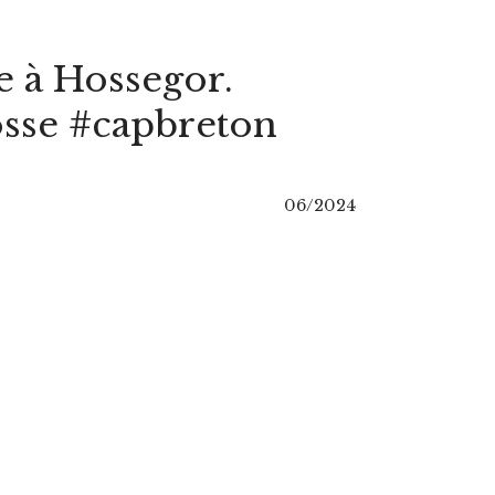
le à Hossegor.
osse #capbreton
06/2024