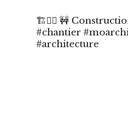
🏗👷‍♂️ 🚧 Construc
#chantier #moarchi
#architecture