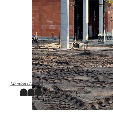
M
e
n
t
i
o
n
s
L
é
g
a
l
e
s
Agence,
Actualités,
Contact