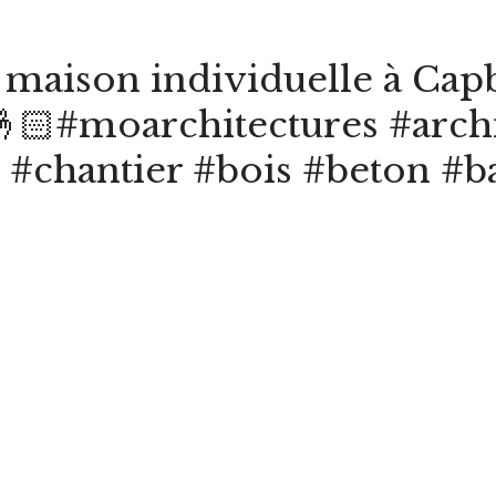
 maison individuelle à Cap
 🤞🏻#moarchitectures #arc
#chantier #bois #beton #b