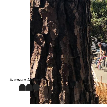
M
e
n
t
i
o
n
s
L
é
g
a
l
e
s
Agence,
Actualités,
Contact