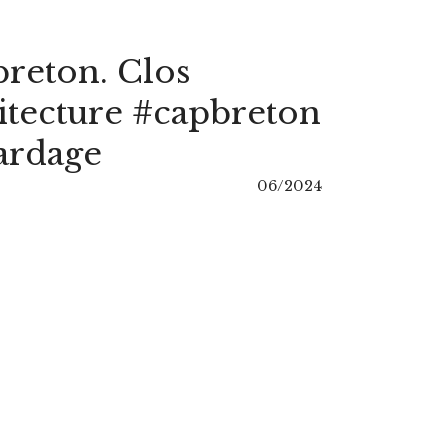
breton. Clos
hitecture #capbreton
ardage
06/2024