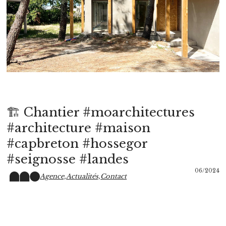
🏗️ Chantier #moarchitectures
#architecture #maison
#capbreton #hossegor
#seignosse #landes
06/2024
Agence,
Actualités,
Contact