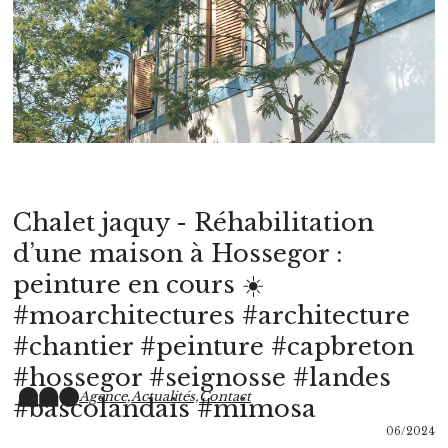
Chalet jaquy - Réhabilitation
d’une maison à Hossegor :
peinture en cours ☀️
#moarchitectures #architecture
#chantier #peinture #capbreton
#hossegor #seignosse #landes
Agence,
Actualités,
Contact
#bascolandais #mimosa
06/2024