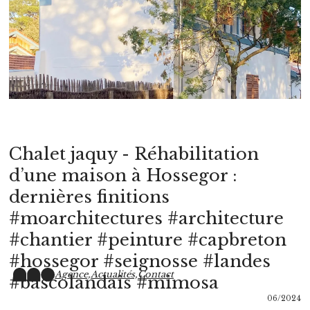
Chalet jaquy - Réhabilitation
d’une maison à Hossegor :
dernières finitions
#moarchitectures #architecture
#chantier #peinture #capbreton
#hossegor #seignosse #landes
Agence,
Actualités,
Contact
#bascolandais #mimosa
06/2024