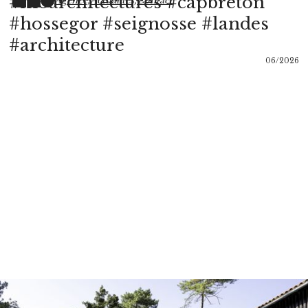
#moarchitectures #capbreton
Agence,
Actualités,
Contact
#hossegor #seignosse #landes
#architecture
06/2026