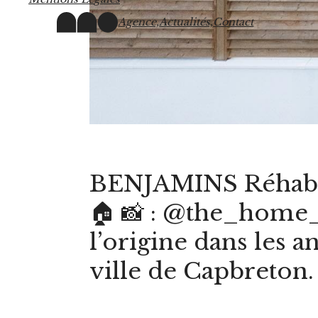
Agence,
Actualités,
Contact
BENJAMINS Réhabili
🏠 📸 : @the_home_
l’origine dans les a
ville de Capbreton. 