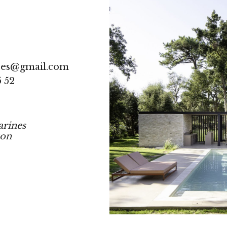
res@gmail.com
5 52
arines
ton