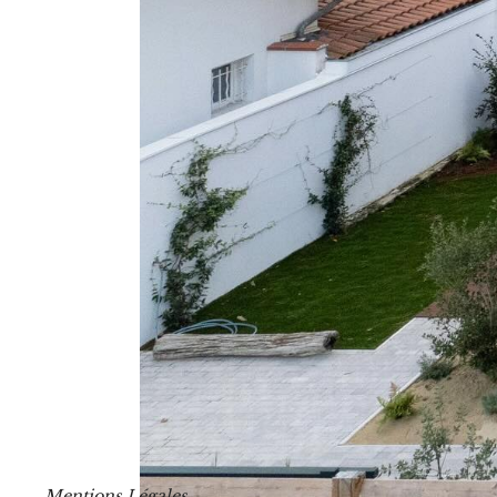
M
e
n
t
i
o
n
s
L
é
g
a
l
e
s