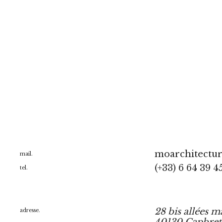
moarchitectu
mail.
(+33) 6 64 39 4
tel.
28 bis allées m
adresse.
40130 Capbre