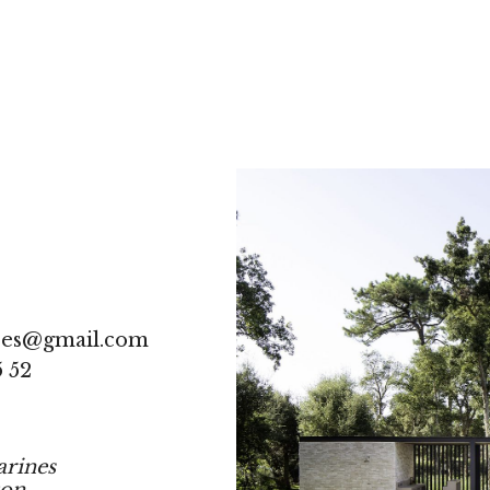
res@gmail.com
5 52
arines
ton