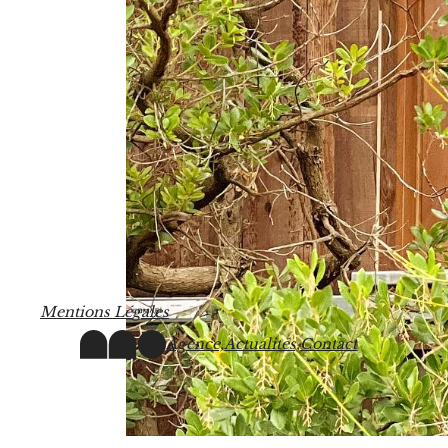
M
e
n
t
i
o
n
s
L
é
g
a
l
e
s
Agence,
Actualités,
Contact