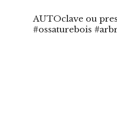
AUTOclave ou presq
#ossaturebois #arb