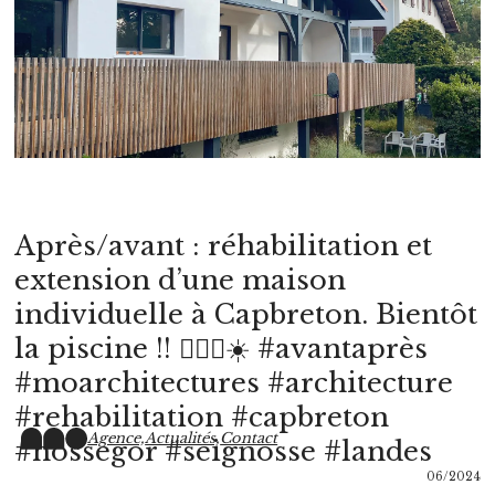
Après/avant : réhabilitation et
extension d’une maison
individuelle à Capbreton. Bientôt
la piscine !! 🏊🏻‍♂️☀️ #avantaprès
#moarchitectures #architecture
#rehabilitation #capbreton
Agence,
Actualités,
Contact
#hossegor #seignosse #landes
06/2024