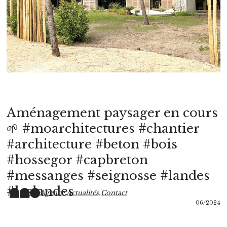
Aménagement paysager en cours
🌱 #moarchitectures #chantier
#architecture #beton #bois
#hossegor #capbreton
#messanges #seignosse #landes
#leslandes
Agence,
Actualités,
Contact
06/2024